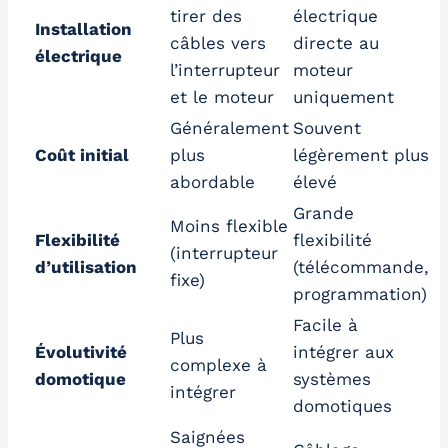
tirer des
électrique
Installation
câbles vers
directe au
électrique
l’interrupteur
moteur
et le moteur
uniquement
Généralement
Souvent
Coût initial
plus
légèrement plus
abordable
élevé
Grande
Moins flexible
Flexibilité
flexibilité
(interrupteur
d’utilisation
(télécommande,
fixe)
programmation)
Facile à
Plus
Évolutivité
intégrer aux
complexe à
domotique
systèmes
intégrer
domotiques
Saignées