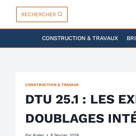
Aller
au
RECHERCHER
contenu
CONSTRUCTION & TRAVAUX
BR
CONSTRUCTION & TRAVAUX
DTU 25.1 : LES 
DOUBLAGES INT
Par
Roger
8 février 2026