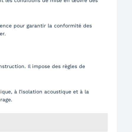
nt les conditions de mise en œuvre des
érence pour garantir la conformité des
er.
truction. Il impose des règles de
ue, à l’isolation acoustique et à la
vrage.