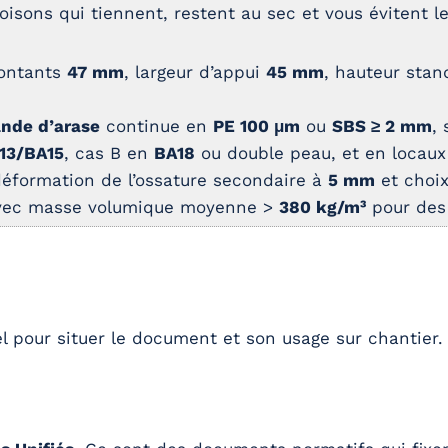
oisons qui tiennent, restent au sec et vous évitent le
montants
47 mm
, largeur d’appui
45 mm
, hauteur sta
nde d’arase
continue en
PE 100 μm
ou
SBS ≥ 2 mm
,
13/BA15
, cas B en
BA18
ou double peau, et en locaux
déformation de l’ossature secondaire à
5 mm
et choix
ec masse volumique moyenne >
380 kg/m³
pour des 
el pour situer le document et son usage sur chantier.