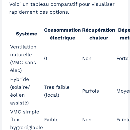
Voici un tableau comparatif pour visualiser
rapidement ces options.
Consommation
Récupération
Dép
Système
électrique
chaleur
mét
Ventilation
naturelle
0
Non
Forte
(VMC sans
élec)
Hybride
(solaire/
Très faible
Parfois
Moye
éolien
(local)
assisté)
VMC simple
flux
Faible
Non
Faibl
hygroréglable