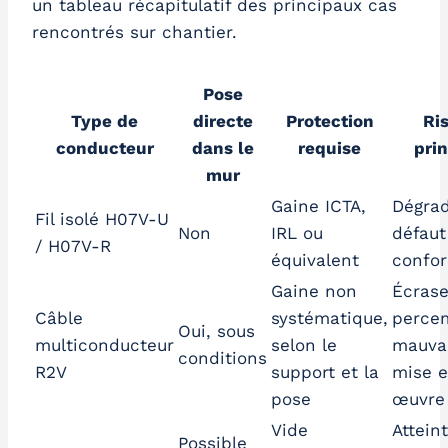
un tableau récapitulatif des principaux cas
rencontrés sur chantier.
Pose
Type de
directe
Protection
Ri
conducteur
dans le
requise
prin
mur
Gaine ICTA,
Dégrad
Fil isolé H07V-U
Non
IRL ou
défaut
/ H07V-R
équivalent
confor
Gaine non
Écras
Câble
systématique,
perce
Oui, sous
multiconducteur
selon le
mauva
conditions
R2V
support et la
mise 
pose
œuvre
Vide
Atteint
Possible