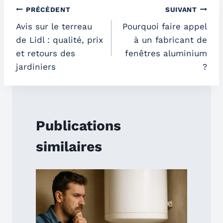
Navigation
PRÉCÉDENT
SUIVANT
Avis sur le terreau
Pourquoi faire appel
de
de Lidl : qualité, prix
à un fabricant de
l’article
et retours des
fenêtres aluminium
jardiniers
?
Publications
similaires