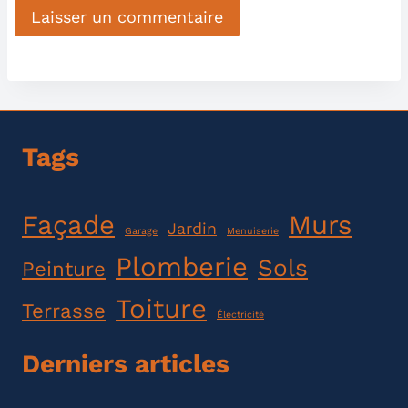
Tags
Façade
Murs
Jardin
Garage
Menuiserie
Plomberie
Sols
Peinture
Toiture
Terrasse
Électricité
Derniers articles